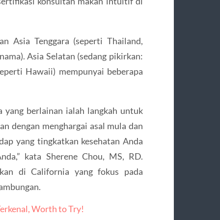
ertifikasi konsultan makan intuitif di
n Asia Tenggara (seperti Thailand,
ama). Asia Selatan (sedang pikirkan:
(seperti Hawaii) mempunyai beberapa
 yang berlainan ialah langkah untuk
nan dengan menghargai asal mula dan
dap yang tingkatkan kesehatan Anda
nda,” kata Sherene Chou, MS, RD.
skan di California yang fokus pada
inambungan.
erkenal, Worth to Try!