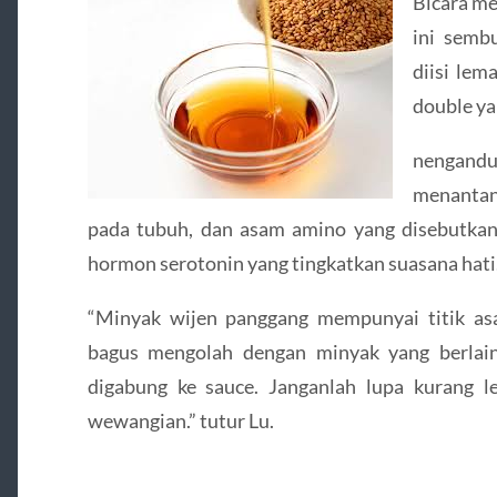
Bicara m
ini sembu
diisi lem
double ya
nengand
menantan
pada tubuh, dan asam amino yang disebutkan 
hormon serotonin yang tingkatkan suasana hati
“Minyak wijen panggang mempunyai titik asa
bagus mengolah dengan minyak yang berlai
digabung ke sauce. Janganlah lupa kurang 
wewangian.” tutur Lu.