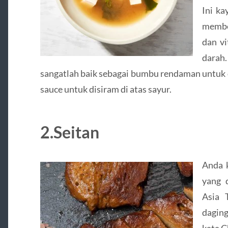
Ini ka
membe
dan v
darah
sangatlah baik sebagai bumbu rendaman untuk d
sauce untuk disiram di atas sayur.
2.Seitan
Anda k
yang 
Asia T
daging
kata C