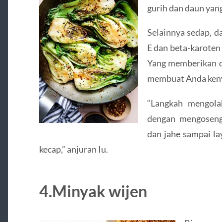
gurih dan daun yang
Selainnya sedap, d
E dan beta-karoten 
Yang memberikan d
membuat Anda kenya
“Langkah mengola
dengan mengoseng
dan jahe sampai la
kecap,” anjuran Iu.
4.Minyak wijen