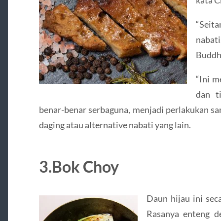
“Seita
nabat
Buddha
“Ini m
dan t
benar-benar serbaguna, menjadi perlakukan sa
daging atau alternative nabati yang lain.
3.Bok Choy
Daun hijau ini sec
Rasanya enteng de